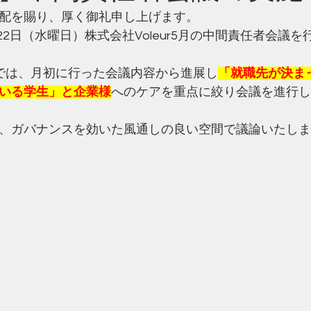
配を賜り、厚く御礼申し上げます。
月22日（水曜日）株式会社Voleur5月の中間責任者会議
では、
月初に行った会議内容から進展し
「就職先が決ま
いる学生」と企業様
へのケアを重点に絞り会議を進行し
、
ガバナンスを効いた風通しの良い空間で議論いたしま