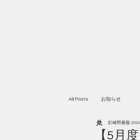
All Posts
お知らせ
釘崎野薔薇
20
【5月