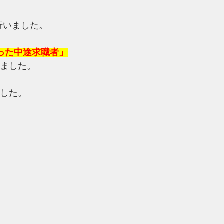
を行いました。
った中途求職者」
ました。
した。