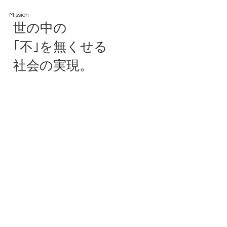
Mission
世の中の
｢不｣を無くせる
社会の実現。