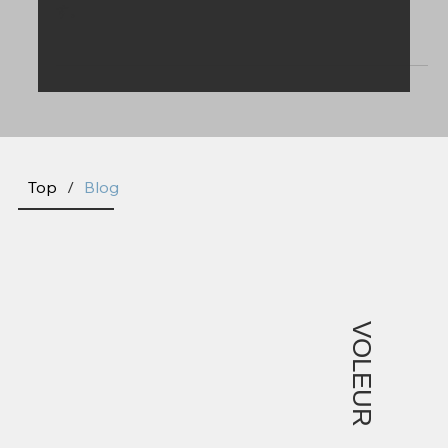
2021年起業以来、毎年夏に起こる「ヴォルール騒動」に関
しまして厚生労働省のページをもって注意喚起をいたしま
す。
Top
/
Blog
VOLEUR