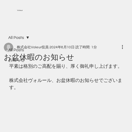
Voleur
All Posts
株式会社Voleur役員
2024年8月10日
読了時間: 1分
All Posts
お盆休暇のお知らせ
お知らせ
平素は格別のご高配を賜り、厚く御礼申し上げます。
株式会社ヴォルール、お盆休暇のお知らせでございま
す。