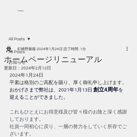
Voleur
All Posts
釘崎野薔薇
2024年1月24日
読了時間: 1分
All Posts
ホームページリニューアル
お知らせ
更新日：
2024年2月12日
2024年1月24日
平素は格別のご高配を賜り、厚く御礼申し上げます。
創立4周年
おかげさまで弊社は、2021年1月13日 
を
迎えることができました。
これもひとえにお得意様及び皆々様のお陰と深く感謝
しております。 
社員一同初心に戻り、一層の努力をしていく所存でご
ざいます。