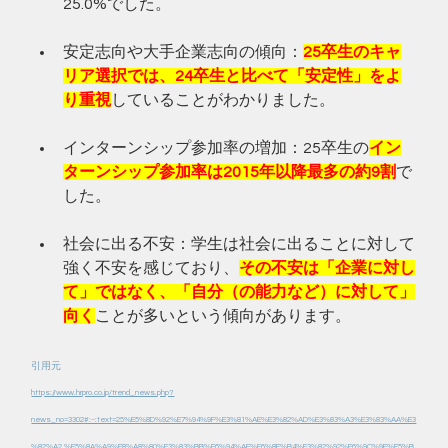
25.0%でした。﻿
安定志向や大手企業志向の傾向：
25卒生のキャ
リア選択では、24卒生と比べて「安定性」をよ
り重視
していることがわかりました。﻿
インターンシップ参加率の増加：25卒生の
イン
ターンシップ参加率は2015年以降最多の約9割
で
した。﻿
社会に出る不安：学生は社会に出ることに対して
強く不安を感じており、
その不安は「企業に対し
て」ではなく、「自分（の能力など）に対して」
向く
ことが多いという傾向があります。﻿
引用元
https://www.hrpro.co.jp/trend_news.php?
news_no=3302#:~:text=25%E5%8D%92%E7%94%9F%E3%81%AE%E3%82%AD%E3%83%A3%E3%83%AA%E3
%82%A2,%E5%8A%A9%E8%A8%80%E3%83%BB%E6%94%AF%E6%8F%B4%E3%82%92%E6%9C%9F%E5%B