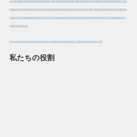
xt=%E4%B8%8D%E5%AE%89%E3%81%8C%E6%89%95%E6%8B%AD%EF%BC%88%E3%81%B5%E3%81%A3
%E3%81%97%E3%82%87%E3%81%8F%EF%BC%89%E3%81%A7%E3%81%8D,%E3%82%92%E5%A7%8B%E3
%82%81%E3%82%8B%E3%81%93%E3%81%A8%E3%82%82%E3%81%82%E3%82%8A%E3%81%BE%E3%81
%99%E3%80%82
https://www.career-tasu.co.jp/wp/wp-content/uploads/2023/11/2024_saiyomarket1.pdf
私たちの役割