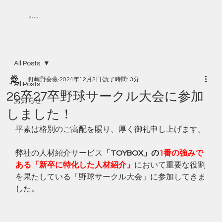
Voleur
All Posts
釘崎野薔薇
2024年12月2日
読了時間: 3分
All Posts
26卒27卒野球サークル大会に参加
お知らせ
しました！
平素は格別のご高配を賜り、厚く御礼申し上げます。
弊社の人材紹介サービス
「TOYBOX」の
1番の強みで
ある「新卒に特化した人材紹介」
において重要な役割
を果たしている「野球サークル大会」に参加してきま
した。