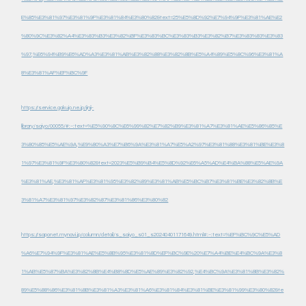
E%85%E3%81%97%E3%81%9F%E3%81%84%E3%80%82&text=25%E5%8D%92%E7%94%9F%E3%81%AE%E2
%80%9C%E3%82%A4%E3%83%B3%E3%82%BF%E3%83%BC%E3%83%B3%E3%82%B7%E3%83%83%E3%83
%97,%E6%94%B9%E6%AD%A3%E3%81%AB%E3%82%88%E3%82%8B%E5%A4%89%E5%8C%96%E3%81%A
8%E3%81%AF%EF%BC%9F
https://service.gakujo.ne.jp/jinji-
library/saiyo/00055/#:~:text=%E5%90%8C%E6%99%82%E7%82%B9%E3%81%A7%E3%81%AE%E5%86%85%E
3%80%85%E5%AE%9A,%E9%80%A3%E7%B6%9A%E3%81%A7%E5%A2%97%E3%81%88%E3%81%BE%E3%8
1%97%E3%81%9F%E3%80%82&text=2023%E5%B9%B4%E5%8D%92%E6%A5%AD%E4%BA%88%E5%AE%9A
%E3%81%AE,%E3%81%AF%E3%81%95%E3%82%89%E3%81%AB%E5%BC%B7%E3%81%BE%E3%82%8B%E
3%81%A7%E3%81%97%E3%82%87%E3%81%86%E3%80%82
https://saponet.mynavi.jp/column/detail/s_saiyo_s01_s20240401171649.html#:~:text=%EF%BC%9C%E5%AD
%A6%E7%94%9F%E3%81%AE%E5%8B%95%E3%81%8D%EF%BC%9E%20%E7%A4%BE%E4%BC%9A%E3%8
1%AB%E5%87%BA%E3%82%8B%E4%B8%8D%E5%AE%89%E3%82%92,%E4%BC%9A%E3%81%8B%E3%82%
89%E5%88%86%E3%81%8B%E3%81%A3%E3%81%A6%E3%81%84%E3%81%BE%E3%81%99%E3%80%82&te