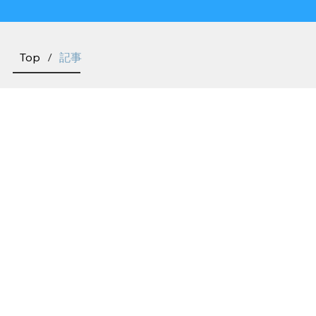
Top
/
記事
VOLEUR