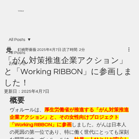
Voleur
All Posts
釘崎野薔薇
2025年4月7日
読了時間: 2分
All Posts
「がん対策推進企業アクション」
お知らせ
と「Working RIBBON」に参画しま
した！
更新日：
2025年4月7日
概要
ヴォルールは、
厚生労働省が推進する「がん対策推進
企業アクション」と、その女性向けプロジェクト
「Working RIBBON」に参画
しました。がんは日本人
の死因の第一位であり、特に働く世代にとっても深刻