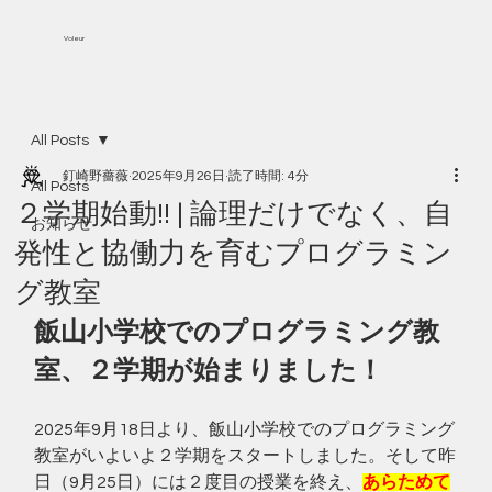
Voleur
All Posts
釘崎野薔薇
2025年9月26日
読了時間: 4分
All Posts
２学期始動!! | 論理だけでなく、自
お知らせ
発性と協働力を育むプログラミン
グ教室
飯山小学校でのプログラミング教
室、２学期が始まりました！
2025年9月18日より、飯山小学校でのプログラミング
教室がいよいよ２学期をスタートしました。そして昨
日（9月25日）には２度目の授業を終え、
あらためて