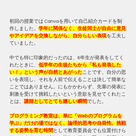
初回の授業では Canvaを用いて自己紹介カードを制
作しました。
学年に関係なく、生徒同士が自由に意見
やアイデアを交換しながら、自分らしい表現
を工夫し
ていました。
中でも特に印象的だったのは、6年生が発表をしてく
れたときに、
低学年の生徒たちから「私も発表した
い！」という声が自然とあがった
ことです。自分の思
いを表現し、それを人前で伝えることは決して簡単な
ことではありません。にもかかわらず、先輩の発表に
刺激を受けて挑戦したいという意欲を見せてくれたこ
とは、
講師としてとても嬉しい瞬間
でした。
プログラミング教室は、単に「Webのプログラムを
学ぶ」だけの場ではなく、論理的思考や自発性、挑戦
する姿勢を育む時間
として教育委員会でも位置付けら