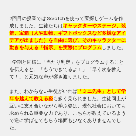
2回目の授業では Scratchを使って宝探しゲームを作
成しました。生徒たちは
キャラクターやステージ、装
飾、宝箱（人や動物、ギフトボックスなど多様なアイ
デアが出ました）を自由に選び、そのキャラクターに
動きを与える「指示」を実際にプログラム
しました。
1学期と同様に「当たり判定」をプログラムすること
を伝えると、「もうできてるよ！」「早く次を教え
て！」と元気な声が響き渡りました。
また、わからない生徒がいれば
「ミニ先生」として学
年を越えて教える姿
も多く見られました。生徒同士が
互いに支え合いながら学ぶ姿は、現代社会においても
求められる重要な力であり、こちらが教えているよう
で逆に学ばせてもらう場面も少なくありませんでし
た。