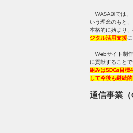
　WASABIで
いう理念のもと、
本格的に始まり、
ジタル活用支援
に
　Webサイト制
に貢献することで
組みはSDGs目
して今後も継続的
通信事業（C