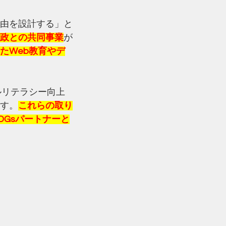
理由を設計する」と
政との共同事業
が
たWeb教育やデ
ルリテラシー向上
す。
これらの取り
DGsパートナーと