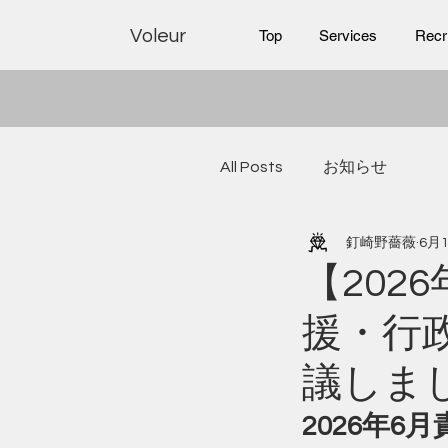
Voleur
Top
Services
Recr
All Posts
お知らせ
釘崎野薔薇
6月
【202
援・行
議しま
2026年6