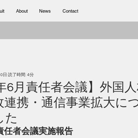
uit
About
News
Contact
10日
読了時間: 4分
6年6月責任者会議】外国
政連携・通信事業拡大に
した
月責任者会議実施報告