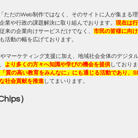
は、「ただのWeb制作ではなく、そのサイトに人が集まる
企業や行政の課題解決に取り組んでおります。
現在は行
従来の企業向けサービスだけでなく、
市民の皆様に向け
も活動の幅を広げております。
作やマーケティング支援に加え、地域社会全体のデジタ
、
より多くの方々へ知識や学びの機会を提供
しておりま
標4「質の高い教育をみんなに」にも通じる活動であり、S
な社会貢献を推進
してまいります。
hips）