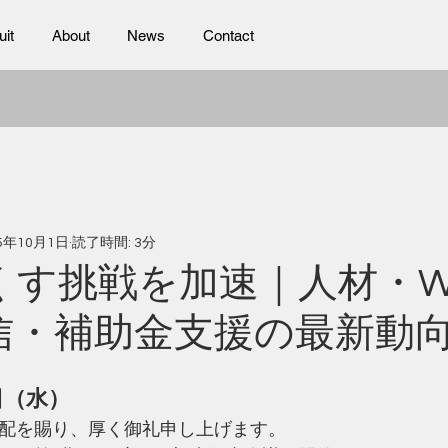
uit
About
News
Contact
25年10月1日
読了時間: 3分
くす挑戦を加速｜人材・W
信・補助金支援の最新動
1日（水）
配を賜り、厚く御礼申し上げます。