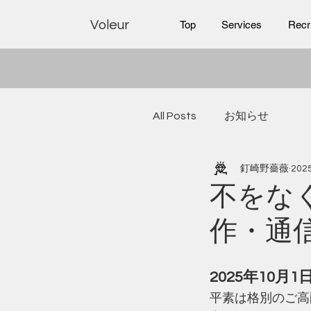
Voleur
Top
Services
Recr
All Posts
お知らせ
釘崎野薔薇
20
不をな
作・通
2025年10月
平素は格別のご高